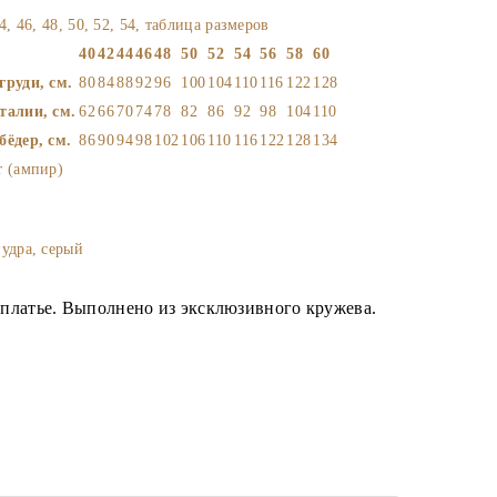
4, 46, 48, 50, 52, 54,
таблица размеров
40
42
44
46
48
50
52
54
56
58
60
груди, см.
80
84
88
92
96
100
104
110
116
122
128
талии, см.
62
66
70
74
78
82
86
92
98
104
110
бёдер, см.
86
90
94
98
102
106
110
116
122
128
134
т (ампир)
удра, серый
платье. Выполнено из эксклюзивного кружева.