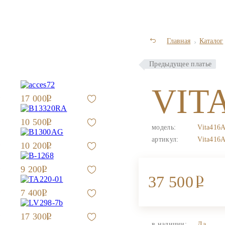
Главная
Каталог
Предыдущее платье
VIT
17 000
10 500
модель:
Vita416
артикул:
Vita416
10 200
9 200
37 500
7 400
17 300
в наличии:
Да