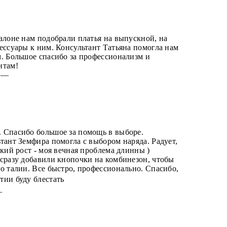
алоне нам подобрали платья на выпускной, на
ессуары к ним. Консультант Татьяна помогла нам
. Большое спасибо за профессионализм и
нтам!
5 —
 Спасибо большое за помощь в выборе.
тант Земфира помогла с выбором наряда. Радует,
окий рост - моя вечная проблема длинны )
сразу добавили кнопочки на комбинезон, чтобы
о талии. Все быстро, профессионально. Спасибо,
тии буду блестать
 —