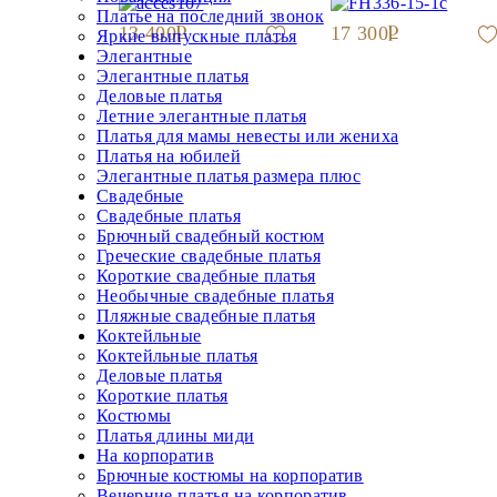
Платье на последний звонок
13 400
17 300
Яркие выпускные платья
Элегантные
Элегантные платья
Деловые платья
Летние элегантные платья
Платья для мамы невесты или жениха
Платья на юбилей
Элегантные платья размера плюс
Свадебные
Свадебные платья
Брючный свадебный костюм
Греческие свадебные платья
Короткие свадебные платья
Необычные свадебные платья
Пляжные свадебные платья
Коктейльные
Коктейльные платья
Деловые платья
Короткие платья
Костюмы
Платья длины миди
На корпоратив
Брючные костюмы на корпоратив
Вечерние платья на корпоратив