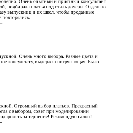
иколепно. Очень опытный и приятный консультант
кой, подбирала платья под стиль дочери. Отдельно
базу выпускниц и их школ, чтобы проданные
е повторялись.
 —
пускной. Очень много выбора. Разные цвета и
ное консультату, выдержка потрясающая. Было
—
скной. Огромный выбор платьев. Прекрасный
огла с выбором, совет при моделировании
годарность за терпение! Рекомендую салон!
 —