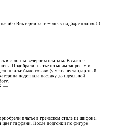
:
пасибо Виктории за помощь в подборе платья!!!!
 —
ь в салон за вечерним платьем. В салоне
анты. Подобрали платье по моим запросам и
дели платье было готово (у меня нестандартный
Екатерина подогнала посадку до идеальной.
оту.
025 —
риобрели платье в греческом стиле из шифона,
 цвет тиффани. После подгонки по фигуре