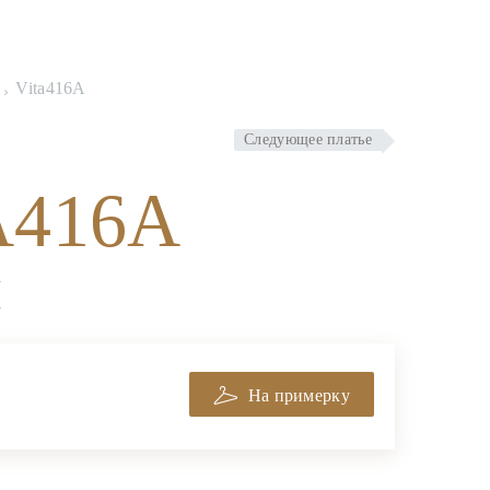
Vita416A
Следующее платье
A416A
A
A
На примерку