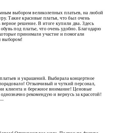
мным выбором великолепных платьев, на любой
уру. Такие красивые платья, что был очень
верное решение. В итоге купили два. Здесь
обувь под платье, что очень удобно. Благодарю
 которые принимали участие и помогали
м выбором!
—
платьев и украшений. Выбирала концертное
 порадовало! Отзывчивый и чуткий персонал,
ачи клиента и бережное внимание! Ценовые
 однозначно рекомендую и вернусь за красотой!
5 —