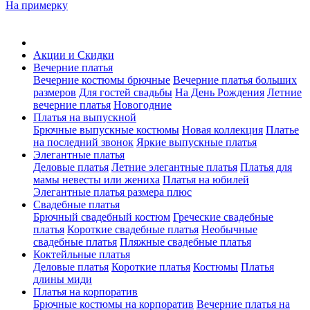
На примерку
Акции и Скидки
Вечерние платья
Вечерние костюмы брючные
Вечерние платья больших
размеров
Для гостей свадьбы
На День Рождения
Летние
вечерние платья
Новогодние
Платья на выпускной
Брючные выпускные костюмы
Новая коллекция
Платье
на последний звонок
Яркие выпускные платья
Элегантные платья
Деловые платья
Летние элегантные платья
Платья для
мамы невесты или жениха
Платья на юбилей
Элегантные платья размера плюс
Свадебные платья
Брючный свадебный костюм
Греческие свадебные
платья
Короткие свадебные платья
Необычные
свадебные платья
Пляжные свадебные платья
Коктейльные платья
Деловые платья
Короткие платья
Костюмы
Платья
длины миди
Платья на корпоратив
Брючные костюмы на корпоратив
Вечерние платья на