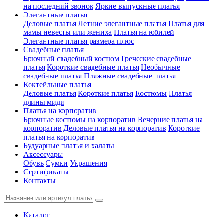
на последний звонок
Яркие выпускные платья
Элегантные платья
Деловые платья
Летние элегантные платья
Платья для
мамы невесты или жениха
Платья на юбилей
Элегантные платья размера плюс
Свадебные платья
Брючный свадебный костюм
Греческие свадебные
платья
Короткие свадебные платья
Необычные
свадебные платья
Пляжные свадебные платья
Коктейльные платья
Деловые платья
Короткие платья
Костюмы
Платья
длины миди
Платья на корпоратив
Брючные костюмы на корпоратив
Вечерние платья на
корпоратив
Деловые платья на корпоратив
Короткие
платья на корпоратив
Будуарные платья и халаты
Аксессуары
Обувь
Сумки
Украшения
Сертификаты
Контакты
Каталог