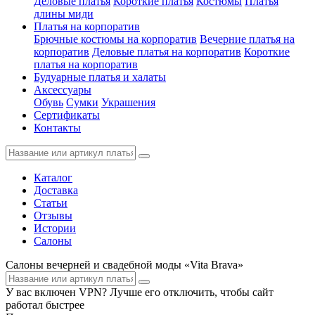
Деловые платья
Короткие платья
Костюмы
Платья
длины миди
Платья на корпоратив
Брючные костюмы на корпоратив
Вечерние платья на
корпоратив
Деловые платья на корпоратив
Короткие
платья на корпоратив
Будуарные платья и халаты
Аксессуары
Обувь
Сумки
Украшения
Сертификаты
Контакты
Каталог
Доставка
Статьи
Отзывы
Истории
Салоны
Салоны вечерней и свадебной моды «Vita Brava»
У вас включен VPN? Лучше его отключить, чтобы сайт
работал быстрее