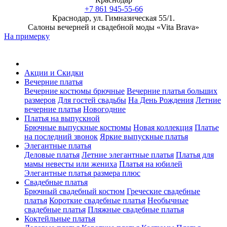
+7 861 945-55-66
Краснодар, ул. Гимназическая 55/1.
Салоны вечерней и свадебной моды «Vita Brava»
На примерку
Акции и Скидки
Вечерние платья
Вечерние костюмы брючные
Вечерние платья больших
размеров
Для гостей свадьбы
На День Рождения
Летние
вечерние платья
Новогодние
Платья на выпускной
Брючные выпускные костюмы
Новая коллекция
Платье
на последний звонок
Яркие выпускные платья
Элегантные платья
Деловые платья
Летние элегантные платья
Платья для
мамы невесты или жениха
Платья на юбилей
Элегантные платья размера плюс
Свадебные платья
Брючный свадебный костюм
Греческие свадебные
платья
Короткие свадебные платья
Необычные
свадебные платья
Пляжные свадебные платья
Коктейльные платья