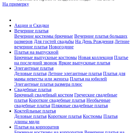
На примерку
Акции и Скидки
Вечерние платья
Вечерние костюмы брючные
Вечерние платья больших
размеров
Для гостей свадьбы
На День Рождения
Летние
вечерние платья
Новогодние
Платья на выпускной
Брючные выпускные костюмы
Новая коллекция
Платье
на последний звонок
Яркие выпускные платья
Элегантные платья
Деловые платья
Летние элегантные платья
Платья для
мамы невесты или жениха
Платья на юбилей
Элегантные платья размера плюс
Свадебные платья
Брючный свадебный костюм
Греческие свадебные
платья
Короткие свадебные платья
Необычные
свадебные платья
Пляжные свадебные платья
Коктейльные платья
Деловые платья
Короткие платья
Костюмы
Платья
длины миди
Платья на корпоратив
Брючные костюмы на корпоратив
Вечерние платья на