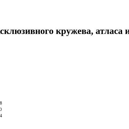
ксклюзивного кружева, атласа 
8
0
4