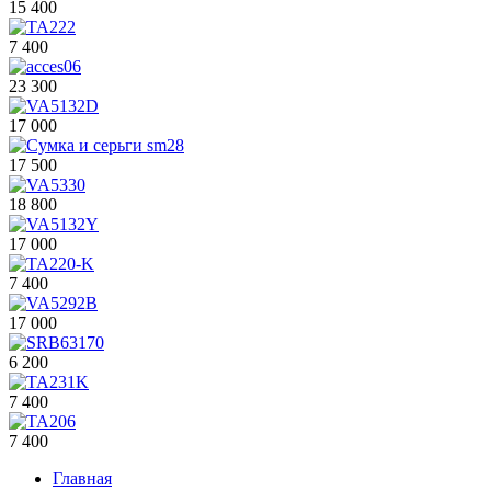
15 400
7 400
23 300
17 000
17 500
18 800
17 000
7 400
17 000
6 200
7 400
7 400
Главная