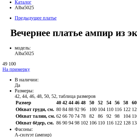
Каталог
Alba5025
Предыдущее платье
Вечернее платье ампир из э
модель:
Alba5025
49 100
На примерку
В наличии:
Да
Размеры:
42, 44, 46, 48, 50, 52,
таблица размеров
Размер
40
42
44
46
48
50
52
54
56
58
60
Обхват груди, см.
80
84
88
92
96
100
104
110
116
122
12
Обхват талии, см.
62
66
70
74
78
82
86
92
98
104
11
Обхват бёдер, см.
86
90
94
98
102
106
110
116
122
128
13
Фасоны:
А-силуэт (ампир)