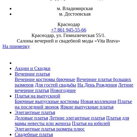
м. Владимирская
м. Достоевская
Краснодар
+7 861 945-55-66
Краснодар, ул. Гимназическая 55/1.
Салоны вечерней и свадебной моды «Vita Brava»
На примерку
Акции и Скидки
Вечерние платья
Вечерние костюмы брючные
Вечерние платья больших
размеров
Для гостей свадьбы
На День Рождения
Летние
вечерние платья
Новогодние
Платья на выпускной
Брючные выпускные костюмы
Новая коллекция
Платье
на последний звонок
Яркие выпускные платья
Элегантные платья
Деловые платья
Летние элегантные платья
Платья для
мамы невесты или жениха
Платья на юбилей
Элегантные платья размера плюс
Свадебные платья