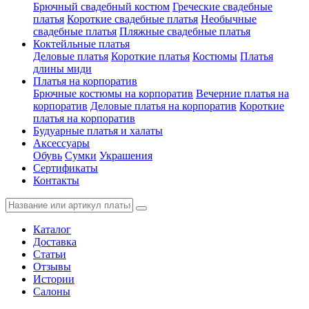
Брючный свадебный костюм
Греческие свадебные
платья
Короткие свадебные платья
Необычные
свадебные платья
Пляжные свадебные платья
Коктейльные платья
Деловые платья
Короткие платья
Костюмы
Платья
длины миди
Платья на корпоратив
Брючные костюмы на корпоратив
Вечерние платья на
корпоратив
Деловые платья на корпоратив
Короткие
платья на корпоратив
Будуарные платья и халаты
Аксессуары
Обувь
Сумки
Украшения
Сертификаты
Контакты
Каталог
Доставка
Статьи
Отзывы
Истории
Салоны