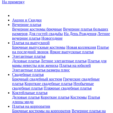
На примерку
Акции и Скидки
Вечерние платья
Вечерние костюмы брючные
Вечерние платья больших
размеров
Для гостей свадьбы
На День Рождения
Летние
вечерние платья
Новогодние
Платья на выпускной
Брючные выпускные костюмы
Новая коллекция
Платье
на последний звонок
Яркие выпускные платья
Элегантные платья
Деловые платья
Летние элегантные платья
Платья для
мамы невесты или жениха
Платья на юбилей
Элегантные платья размера плюс
Свадебные платья
Брючный свадебный костюм
Греческие свадебные
платья
Короткие свадебные платья
Необычные
свадебные платья
Пляжные свадебные платья
Коктейльные платья
Деловые платья
Короткие платья
Костюмы
Платья
длины миди
Платья на корпоратив
Брючные костюмы на корпоратив
Вечерние платья на