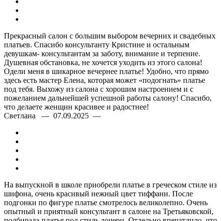
Прекрасный салон с большим выбором вечерних и свадебных
платьев. Спасибо консультанту Кристине и остальным
девушкам- консультантам за заботу, внимание и терпение.
Душевная обстановка, не хочется уходить из этого салона!
Одели меня в шикарное вечернее платье! Удобно, что прямо
здесь есть мастер Елена, которая может «подогнать» платье
под тебя. Выхожу из салона с хорошим настроением и с
пожеланием дальнейшей успешной работы салону! Спасибо,
что делаете женщин красивее и радостнее!
Светлана — 07.09.2025 —
На выпускной в школе приобрели платье в греческом стиле из
шифона, очень красивый нежный цвет тиффани. После
подгонки по фигуре платье смотрелось великолепно. Очень
опытный и приятный консультант в салоне на Третьяковской,
подбирала платья под стиль дочери. Отдельно впечатлило, что