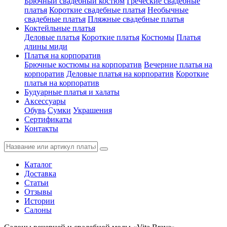
Брючный свадебный костюм
Греческие свадебные
платья
Короткие свадебные платья
Необычные
свадебные платья
Пляжные свадебные платья
Коктейльные платья
Деловые платья
Короткие платья
Костюмы
Платья
длины миди
Платья на корпоратив
Брючные костюмы на корпоратив
Вечерние платья на
корпоратив
Деловые платья на корпоратив
Короткие
платья на корпоратив
Будуарные платья и халаты
Аксессуары
Обувь
Сумки
Украшения
Сертификаты
Контакты
Каталог
Доставка
Статьи
Отзывы
Истории
Салоны