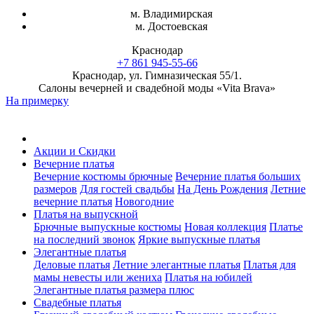
м. Владимирская
м. Достоевская
Краснодар
+7 861 945-55-66
Краснодар, ул. Гимназическая 55/1.
Салоны вечерней и свадебной моды «Vita Brava»
На примерку
Акции и Скидки
Вечерние платья
Вечерние костюмы брючные
Вечерние платья больших
размеров
Для гостей свадьбы
На День Рождения
Летние
вечерние платья
Новогодние
Платья на выпускной
Брючные выпускные костюмы
Новая коллекция
Платье
на последний звонок
Яркие выпускные платья
Элегантные платья
Деловые платья
Летние элегантные платья
Платья для
мамы невесты или жениха
Платья на юбилей
Элегантные платья размера плюс
Свадебные платья