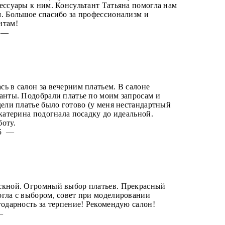
ессуары к ним. Консультант Татьяна помогла нам
. Большое спасибо за профессионализм и
нтам!
5 —
ь в салон за вечерним платьем. В салоне
анты. Подобрали платье по моим запросам и
дели платье было готово (у меня нестандартный
Екатерина подогнала посадку до идеальной.
оту.
025 —
скной. Огромный выбор платьев. Прекрасный
огла с выбором, совет при моделировании
годарность за терпение! Рекомендую салон!
 —