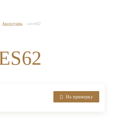
Аксессуары
acces62
ES62
На примерку