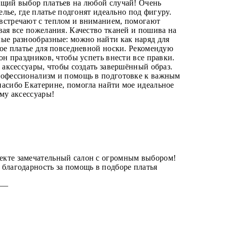
ющий выбор платьев на любой случай! Очень
телье, где платье подгонят идеально под фигуру.
встречают с теплом и вниманием, помогают
вая все пожелания. Качество тканей и пошива на
ые разнообразные: можно найти как наряд для
ное платье для повседневной носки. Рекомендую
зон праздников, чтобы успеть внести все правки.
и аксессуары, чтобы создать завершённый образ.
рофессионализм и помощь в подготовке к важным
асибо Екатерине, помогла найти мое идеальное
ему аксессуары!
—
кте замечательный салон с огромным выбором!
благодарность за помощь в подборе платья
5 —