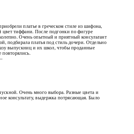
риобрели платье в греческом стиле из шифона,
 цвет тиффани. После подгонки по фигуре
иколепно. Очень опытный и приятный консультант
кой, подбирала платья под стиль дочери. Отдельно
базу выпускниц и их школ, чтобы проданные
е повторялись.
 —
пускной. Очень много выбора. Разные цвета и
ное консультату, выдержка потрясающая. Было
—