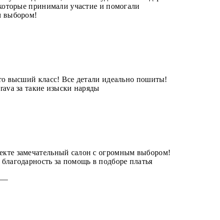
 которые принимали участие и помогали
м выбором!
—
то высший класс! Все детали идеально пошиты!
rava за такие изыски наряды
—
кте замечательный салон с огромным выбором!
благодарность за помощь в подборе платья
5 —