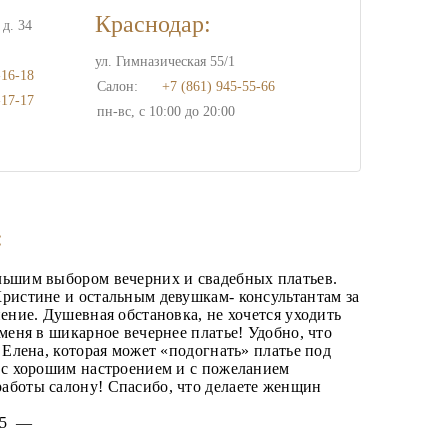
Краснодар:
д. 34
ул. Гимназическая 55/1
-16-18
Салон:
+7 (861) 945-55-66
-17-17
пн-вс, с 10:00 до 20:00
:
льшим выбором вечерних и свадебных платьев.
ристине и остальным девушкам- консультантам за
пение. Душевная обстановка, не хочется уходить
 меня в шикарное вечернее платье! Удобно, что
р Елена, которая может «подогнать» платье под
а с хорошим настроением и с пожеланием
аботы салону! Спасибо, что делаете женщин
025 —