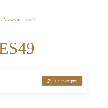
Аксессуары
acces49
ES49
На примерку