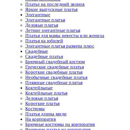
Платье на последний звонок
Яркие выпускные платья
Элегантные
Элегантные платья
Деловые платья
Летние элегантные платья
Платья для мамы невесты или жениха
Платья на юбилей
Элегантные платья размера плюс
Свадебные
Свадебные платья
Брючный свадебный костюм
Греческие свадебные платья
Короткие свадебные платья
Необычные свадебные платья
Пляжные свадебные платья
Коктейльные
Коктейльные платья
Деловые платья
Короткие платья
Костюмы
Платья длины миди
На корпоратив
Брючные костюмы на корпоратив
Вечерние платья на корпоратив