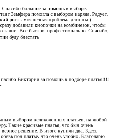
 Спасибо большое за помощь в выборе.
тант Земфира помогла с выбором наряда. Радует,
окий рост - моя вечная проблема длинны )
сразу добавили кнопочки на комбинезон, чтобы
о талии. Все быстро, профессионально. Спасибо,
тии буду блестать
 —
пасибо Виктории за помощь в подборе платья!!!!
 —
мным выбором великолепных платьев, на любой
уру. Такие красивые платья, что был очень
верное решение. В итоге купили два. Здесь
обувь под платье, что очень удобно. Благодарю