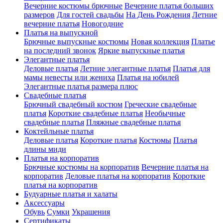
Вечерние костюмы брючные
Вечерние платья больших
размеров
Для гостей свадьбы
На День Рождения
Летние
вечерние платья
Новогодние
Платья на выпускной
Брючные выпускные костюмы
Новая коллекция
Платье
на последний звонок
Яркие выпускные платья
Элегантные платья
Деловые платья
Летние элегантные платья
Платья для
мамы невесты или жениха
Платья на юбилей
Элегантные платья размера плюс
Свадебные платья
Брючный свадебный костюм
Греческие свадебные
платья
Короткие свадебные платья
Необычные
свадебные платья
Пляжные свадебные платья
Коктейльные платья
Деловые платья
Короткие платья
Костюмы
Платья
длины миди
Платья на корпоратив
Брючные костюмы на корпоратив
Вечерние платья на
корпоратив
Деловые платья на корпоратив
Короткие
платья на корпоратив
Будуарные платья и халаты
Аксессуары
Обувь
Сумки
Украшения
Сертификаты