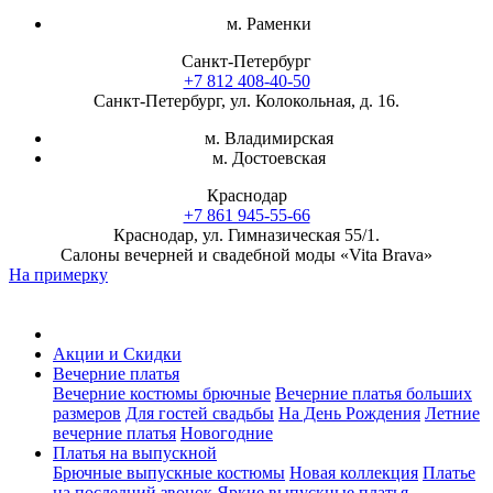
м. Раменки
Санкт-Петербург
+7 812 408-40-50
Санкт-Петербург, ул. Колокольная, д. 16.
м. Владимирская
м. Достоевская
Краснодар
+7 861 945-55-66
Краснодар, ул. Гимназическая 55/1.
Салоны вечерней и свадебной моды «Vita Brava»
На примерку
Акции и Скидки
Вечерние платья
Вечерние костюмы брючные
Вечерние платья больших
размеров
Для гостей свадьбы
На День Рождения
Летние
вечерние платья
Новогодние
Платья на выпускной
Брючные выпускные костюмы
Новая коллекция
Платье
на последний звонок
Яркие выпускные платья