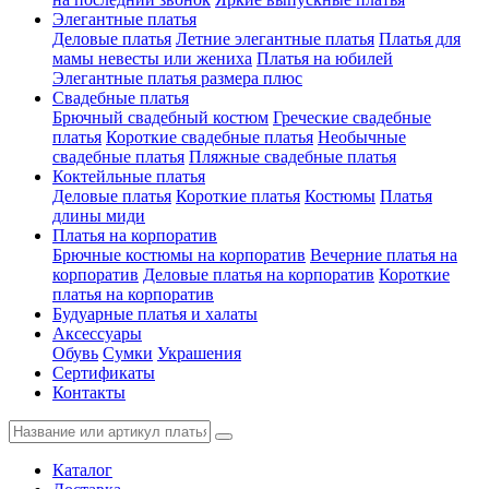
Элегантные платья
Деловые платья
Летние элегантные платья
Платья для
мамы невесты или жениха
Платья на юбилей
Элегантные платья размера плюс
Свадебные платья
Брючный свадебный костюм
Греческие свадебные
платья
Короткие свадебные платья
Необычные
свадебные платья
Пляжные свадебные платья
Коктейльные платья
Деловые платья
Короткие платья
Костюмы
Платья
длины миди
Платья на корпоратив
Брючные костюмы на корпоратив
Вечерние платья на
корпоратив
Деловые платья на корпоратив
Короткие
платья на корпоратив
Будуарные платья и халаты
Аксессуары
Обувь
Сумки
Украшения
Сертификаты
Контакты
Каталог